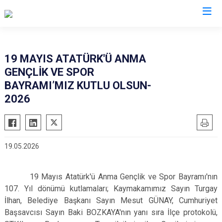
Muğla
19 MAYIS ATATÜRK'Ü ANMA
GENÇLİK VE SPOR
Bodrum
Milas
BAYRAMI’MIZ KUTLU OLSUN-
Dalaman
Ortaca
2026
Datça
Ula
Fethiye
Yatağan
Kavaklıdere
Seydikemer
19.05.2026
Köyceğiz
Menteşe
Marmaris
19 Mayıs Atatürk'ü Anma Gençlik ve Spor Bayramı'nın
107. Yıl dönümü kutlamaları; Kaymakamımız Sayın Turgay
İlhan, Belediye Başkanı Sayın Mesut GÜNAY, Cumhuriyet
Başsavcısı Sayın Baki BOZKAYA'nın yanı sıra İlçe protokolü,