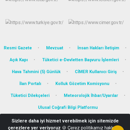
Resmi Gazete
Mevzuat
İnsan Hakları İletişim
Açık Kapı
Tüketici e-Devletten Başvuru İşlemleri
Hava Tahmini (5) Günlük
CİMER Kullanıcı Giriş
İlan Portalı
Kolluk Gözetim Komisyonu
Tüketici Dilekçeleri
Meteorolojik İhbar/Uyarılar
Ulusal Coğrafi Bilgi Platformu
Sizlere daha iyi hizmet verebilmek için sitemizde
Konak Mahallesi Atatürk Caddesi No:6/A Kat:2 Yatağan-MUĞLA
çerezlere yer veriyoruz
🍪 Çerez politikamız hakkında