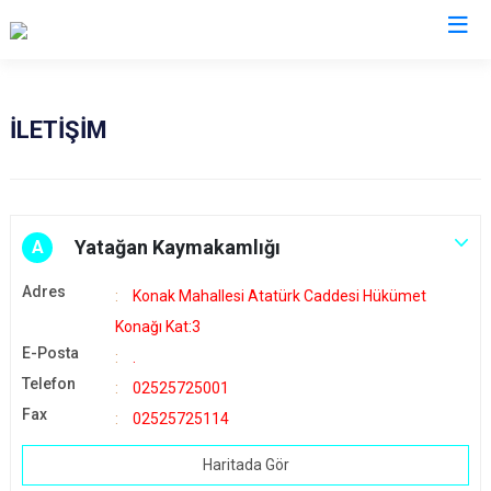
Muğla
İLETİŞİM
Bodrum
Milas
Dalaman
Ortaca
Datça
Ula
Yatağan Kaymakamlığı
A
Fethiye
Yatağan
Adres
Konak Mahallesi Atatürk Caddesi Hükümet
Kavaklıdere
Seydikemer
Konağı Kat:3
Köyceğiz
Menteşe
E-Posta
.
Marmaris
Telefon
02525725001
Fax
02525725114
Haritada Gör