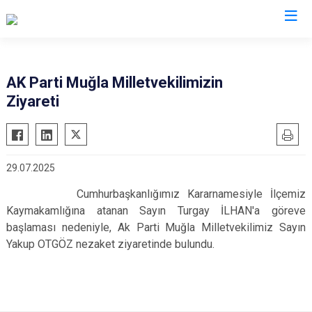
Muğla
AK Parti Muğla Milletvekilimizin
Ziyareti
Bodrum
Milas
Dalaman
Ortaca
Datça
Ula
29.07.2025
Fethiye
Yatağan
Cumhurbaşkanlığımız Kararnamesiyle İlçemiz
Kavaklıdere
Seydikemer
Kaymakamlığına atanan Sayın Turgay İLHAN'a göreve
Köyceğiz
Menteşe
başlaması nedeniyle, Ak Parti Muğla Milletvekilimiz Sayın
Marmaris
Yakup OTGÖZ nezaket ziyaretinde bulundu.