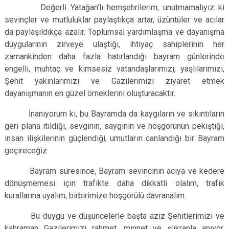
Değerli Yatağan’lı hemşehrilerim; unutmamalıyız ki
sevinçler ve mutluluklar paylaştıkça artar, üzüntüler ve acılar
da paylaşıldıkça azalır. Toplumsal yardımlaşma ve dayanışma
duygularının zirveye ulaştığı, ihtiyaç sahiplerinin her
zamankinden daha fazla hatırlandığı bayram günlerinde
engelli, muhtaç ve kimsesiz vatandaşlarımızı, yaşlılarımızı,
Şehit yakınlarımızı ve Gazilerimizi ziyaret etmek
dayanışmanın en güzel örneklerini oluşturacaktır.
İnanıyorum ki, bu Bayramda da kaygıların ve sıkıntıların
geri plana itildiği, sevginin, saygının ve hoşgörünün pekiştiği,
insan ilişkilerinin güçlendiği, umutların canlandığı bir Bayram
geçireceğiz.
Bayram süresince, Bayram sevincinin acıya ve kedere
dönüşmemesi için trafikte daha dikkatli olalım, trafik
kurallarına uyalım, birbirimize hoşgörülü davranalım.
Bu duygu ve düşüncelerle başta aziz Şehitlerimizi ve
kahraman Gazilerimizi rahmet, minnet ve şükranla anıyor,