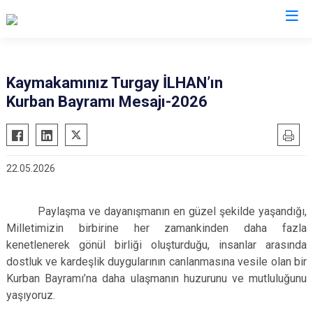
Muğla
Kaymakamınız Turgay İLHAN’ın
Kurban Bayramı Mesajı-2026
Bodrum
Milas
Dalaman
Ortaca
Datça
Ula
22.05.2026
Fethiye
Yatağan
Kavaklıdere
Seydikemer
Paylaşma ve dayanışmanın en güzel şekilde yaşandığı,
Köyceğiz
Menteşe
Milletimizin birbirine her zamankinden daha fazla
Marmaris
kenetlenerek gönül birliği oluşturduğu, insanlar arasında
dostluk ve kardeşlik duygularının canlanmasına vesile olan bir
Kurban Bayramı’na daha ulaşmanın huzurunu ve mutluluğunu
yaşıyoruz.